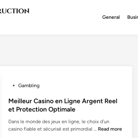
General
Busi
P
Gambling
o
s
Meilleur Casino en Ligne Argent Reel
t
et Protection Optimale
e
Dans le monde des jeux en ligne, le choix d’un
d
M
casino fiable et sécurisé est primordial …
Read more
i
e
n