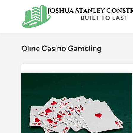
Skip
to
content
Oline Casino Gambling