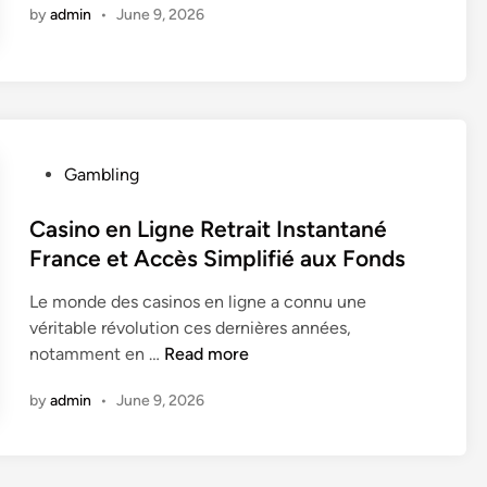
by
admin
•
June 9, 2026
i
l
l
e
u
r
P
Gambling
C
o
a
s
Casino en Ligne Retrait Instantané
s
t
i
France et Accès Simplifié aux Fonds
e
n
Le monde des casinos en ligne a connu une
d
o
véritable révolution ces dernières années,
i
e
C
notamment en …
Read more
n
n
a
L
by
admin
•
June 9, 2026
s
i
i
g
n
n
o