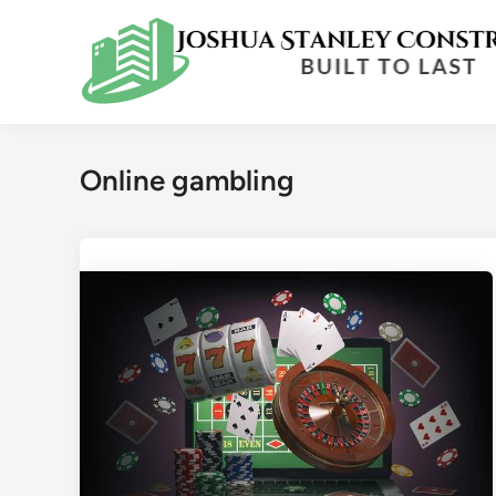
Skip
to
content
Online gambling