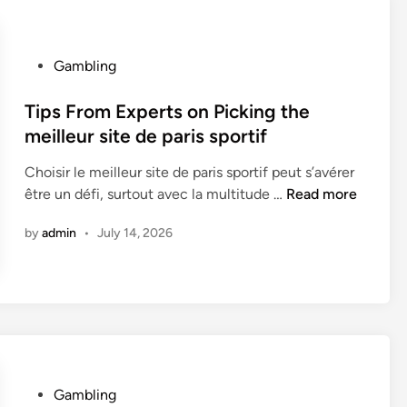
o
n
y
r
o
o
m
e
n
P
Gambling
s
n
e
o
l
G
s
Tips From Experts on Picking the
i
e
t
meilleur site de paris sportif
g
t
e
n
s
Choisir le meilleur site de paris sportif peut s’avérer
d
e
t
T
être un défi, surtout avec la multitude …
Read more
i
a
h
i
n
r
by
admin
•
July 14, 2026
e
p
g
m
s
e
e
F
n
i
r
t
l
o
r
l
m
é
e
E
e
u
x
P
Gambling
l