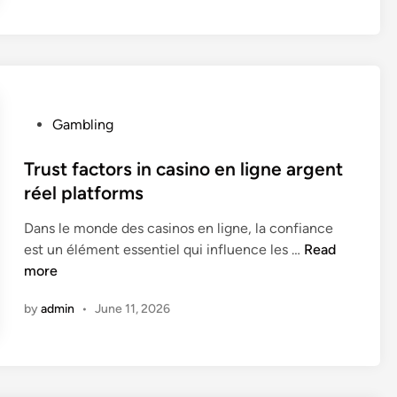
i
l
n
n
m
l
o
i
i
e
z
g
n
i
n
l
n
P
Gambling
e
i
g
o
g
g
s
Trust factors in casino en ligne argent
n
a
t
réel platforms
e
i
e
a
n
Dans le monde des casinos en ligne, la confiance
d
r
s
T
est un élément essentiel qui influence les …
Read
i
g
f
r
more
n
e
r
u
n
o
by
admin
•
June 11, 2026
s
t
m
t
r
o
f
é
f
a
e
f