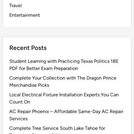
Travel
i
l
Entertainment
l
e
u
r
Recent Posts
C
a
Student Learning with Practicing Texas Politics 18E
s
PDF for Better Exam Preparation
i
Complete Your Collection with The Dragon Prince
n
Merchandise Picks
o
E
Local Electrical Fixture Installation Experts You Can
n
Count On
L
AC Repair Phoenix – Affordable Same-Day AC Repair
i
Services
g
Complete Tree Service South Lake Tahoe for
n