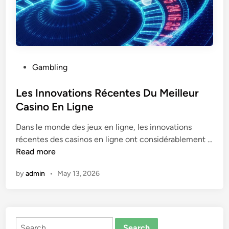
u
M
e
i
l
l
P
Gambling
e
o
u
s
Les Innovations Récentes Du Meilleur
r
t
Casino En Ligne
C
e
a
Dans le monde des jeux en ligne, les innovations
d
s
récentes des casinos en ligne ont considérablement …
i
L
i
Read more
n
e
n
by
admin
•
May 13, 2026
s
o
I
E
n
n
n
L
Search
o
i