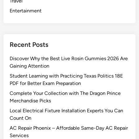
Travel
Entertainment
Recent Posts
Discover Why the Best Live Rosin Gummies 2026 Are
Gaining Attention
Student Learning with Practicing Texas Politics 18E
PDF for Better Exam Preparation
Complete Your Collection with The Dragon Prince
Merchandise Picks
Local Electrical Fixture Installation Experts You Can
Count On
AC Repair Phoenix – Affordable Same-Day AC Repair
Services