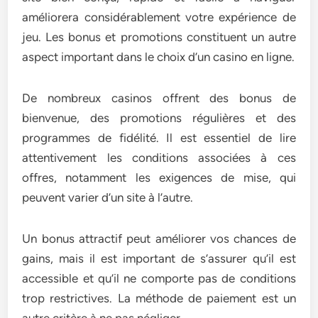
améliorera considérablement votre expérience de
jeu. Les bonus et promotions constituent un autre
aspect important dans le choix d’un casino en ligne.
De nombreux casinos offrent des bonus de
bienvenue, des promotions régulières et des
programmes de fidélité. Il est essentiel de lire
attentivement les conditions associées à ces
offres, notamment les exigences de mise, qui
peuvent varier d’un site à l’autre.
Un bonus attractif peut améliorer vos chances de
gains, mais il est important de s’assurer qu’il est
accessible et qu’il ne comporte pas de conditions
trop restrictives. La méthode de paiement est un