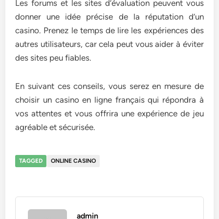
Les forums et les sites d’évaluation peuvent vous
donner une idée précise de la réputation d’un
casino. Prenez le temps de lire les expériences des
autres utilisateurs, car cela peut vous aider à éviter
des sites peu fiables.
En suivant ces conseils, vous serez en mesure de
choisir un casino en ligne français qui répondra à
vos attentes et vous offrira une expérience de jeu
agréable et sécurisée.
TAGGED
ONLINE CASINO
admin