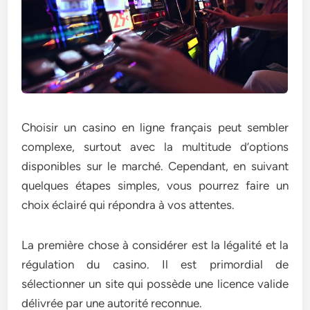
Choisir un casino en ligne français peut sembler
complexe, surtout avec la multitude d’options
disponibles sur le marché. Cependant, en suivant
quelques étapes simples, vous pourrez faire un
choix éclairé qui répondra à vos attentes.
La première chose à considérer est la légalité et la
régulation du casino. Il est primordial de
sélectionner un site qui possède une licence valide
délivrée par une autorité reconnue.