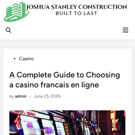
Skip
to
content
Mai
Open
Men
Search
Posted
Casino
in
A Complete Guide to Choosing
a casino francais en ligne
by
admin
•
June 25, 2026