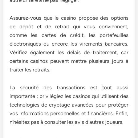
autre critère à ne pas négliger.
Assurez-vous que le casino propose des options
de dépôt et de retrait qui vous conviennent,
comme les cartes de crédit, les portefeuilles
électroniques ou encore les virements bancaires.
Vérifiez également les délais de traitement, car
certains casinos peuvent mettre plusieurs jours à
traiter les retraits.
La sécurité des transactions est tout aussi
importante ; privilégiez les casinos qui utilisent des
technologies de cryptage avancées pour protéger
vos informations personnelles et financières. Enfin,
n’hésitez pas à consulter les avis d’autres joueurs.