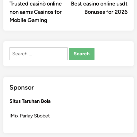
article:
artic
Trusted casinò online
Best casino online usdt
navigation
non aams Casinos for
Bonuses for 2026
Mobile Gaming
Search
for:
Sponsor
Situs Taruhan Bola
IMix Parlay Sbobet