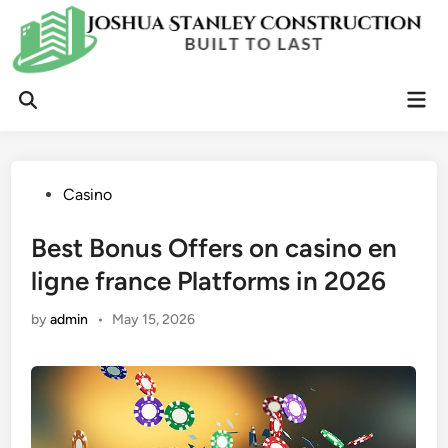
Skip
to
content
Mai
Open
Men
Search
Posted
Casino
in
Best Bonus Offers on casino en
ligne france Platforms in 2026
by
admin
•
May 15, 2026