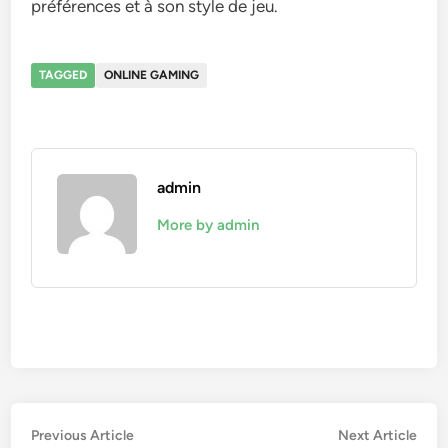
préférences et à son style de jeu.
TAGGED
ONLINE GAMING
admin
More by admin
Post
Previous
Nex
Previous Article
Next Article