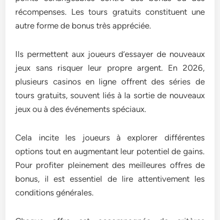
récompenses. Les tours gratuits constituent une
autre forme de bonus très appréciée.
Ils permettent aux joueurs d’essayer de nouveaux
jeux sans risquer leur propre argent. En 2026,
plusieurs casinos en ligne offrent des séries de
tours gratuits, souvent liés à la sortie de nouveaux
jeux ou à des événements spéciaux.
Cela incite les joueurs à explorer différentes
options tout en augmentant leur potentiel de gains.
Pour profiter pleinement des meilleures offres de
bonus, il est essentiel de lire attentivement les
conditions générales.