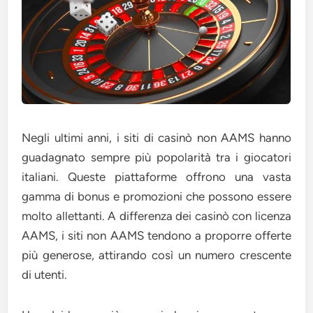
Negli ultimi anni, i siti di casinò non AAMS hanno
guadagnato sempre più popolarità tra i giocatori
italiani. Queste piattaforme offrono una vasta
gamma di bonus e promozioni che possono essere
molto allettanti. A differenza dei casinò con licenza
AAMS, i siti non AAMS tendono a proporre offerte
più generose, attirando così un numero crescente
di utenti.