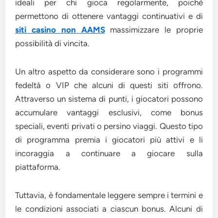
ideali per chi gioca regolarmente, poiché
permettono di ottenere vantaggi continuativi e di
siti casino non AAMS
massimizzare le proprie
possibilità di vincita.
Un altro aspetto da considerare sono i programmi
fedeltà o VIP che alcuni di questi siti offrono.
Attraverso un sistema di punti, i giocatori possono
accumulare vantaggi esclusivi, come bonus
speciali, eventi privati o persino viaggi. Questo tipo
di programma premia i giocatori più attivi e li
incoraggia a continuare a giocare sulla
piattaforma.
Tuttavia, è fondamentale leggere sempre i termini e
le condizioni associati a ciascun bonus. Alcuni di