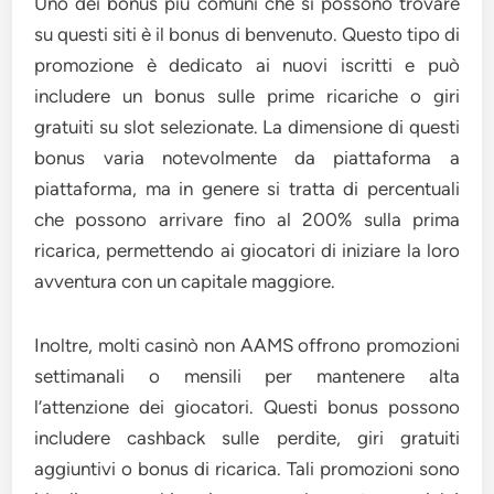
Uno dei bonus più comuni che si possono trovare
su questi siti è il bonus di benvenuto. Questo tipo di
promozione è dedicato ai nuovi iscritti e può
includere un bonus sulle prime ricariche o giri
gratuiti su slot selezionate. La dimensione di questi
bonus varia notevolmente da piattaforma a
piattaforma, ma in genere si tratta di percentuali
che possono arrivare fino al 200% sulla prima
ricarica, permettendo ai giocatori di iniziare la loro
avventura con un capitale maggiore.
Inoltre, molti casinò non AAMS offrono promozioni
settimanali o mensili per mantenere alta
l’attenzione dei giocatori. Questi bonus possono
includere cashback sulle perdite, giri gratuiti
aggiuntivi o bonus di ricarica. Tali promozioni sono