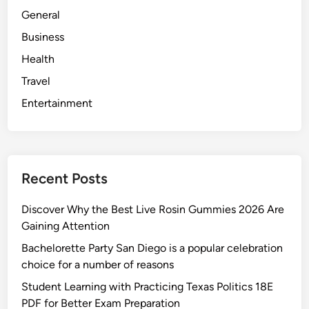
General
Business
Health
Travel
Entertainment
Recent Posts
Discover Why the Best Live Rosin Gummies 2026 Are
Gaining Attention
Bachelorette Party San Diego is a popular celebration
choice for a number of reasons
Student Learning with Practicing Texas Politics 18E
PDF for Better Exam Preparation