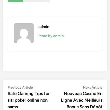
admin
More by admin
Post
Previous
Nex
Previous Article
Next Article
article:
artic
Safe Gaming Tips for
Nouveau Casino En
navigation
siti poker online non
Ligne Avec Meilleurs
aams
Bonus Sans Dépôt