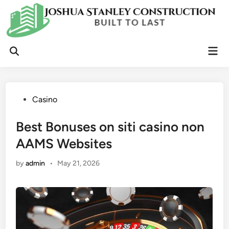
Skip
to
content
Mai
Open
Men
Search
Posted
Casino
in
Best Bonuses on siti casino non
AAMS Websites
by
admin
•
May 21, 2026