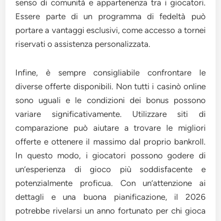
senso di comunità e appartenenza tra i giocatori.
Essere parte di un programma di fedeltà può
portare a vantaggi esclusivi, come accesso a tornei
riservati o assistenza personalizzata.
Infine, è sempre consigliabile confrontare le
diverse offerte disponibili. Non tutti i casinò online
sono uguali e le condizioni dei bonus possono
variare significativamente. Utilizzare siti di
comparazione può aiutare a trovare le migliori
offerte e ottenere il massimo dal proprio bankroll.
In questo modo, i giocatori possono godere di
un’esperienza di gioco più soddisfacente e
potenzialmente proficua. Con un’attenzione ai
dettagli e una buona pianificazione, il 2026
potrebbe rivelarsi un anno fortunato per chi gioca