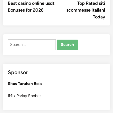
article:
artic
Best casino online usdt
Top Rated siti
navigation
Bonuses for 2026
scommesse italiani
Today
Search
for:
Sponsor
Situs Taruhan Bola
IMix Parlay Sbobet