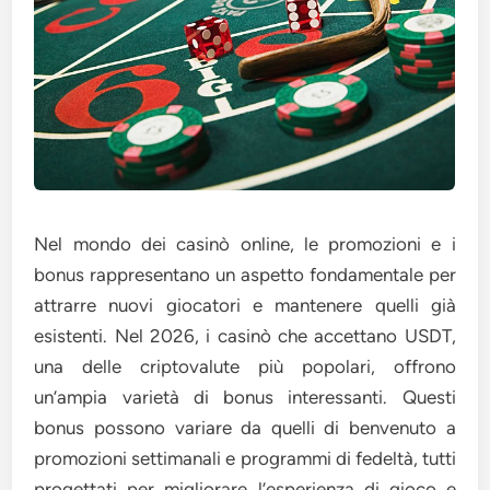
Nel mondo dei casinò online, le promozioni e i
bonus rappresentano un aspetto fondamentale per
attrarre nuovi giocatori e mantenere quelli già
esistenti. Nel 2026, i casinò che accettano USDT,
una delle criptovalute più popolari, offrono
un’ampia varietà di bonus interessanti. Questi
bonus possono variare da quelli di benvenuto a
promozioni settimanali e programmi di fedeltà, tutti
progettati per migliorare l’esperienza di gioco e