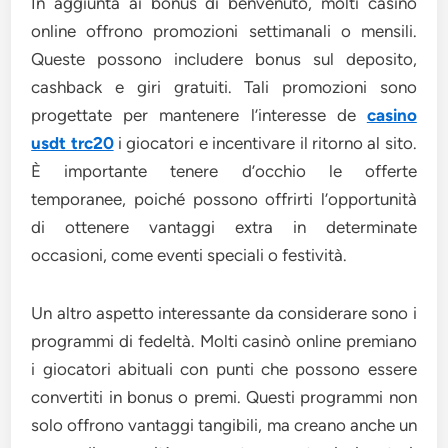
In aggiunta ai bonus di benvenuto, molti casinò
online offrono promozioni settimanali o mensili.
Queste possono includere bonus sul deposito,
cashback e giri gratuiti. Tali promozioni sono
progettate per mantenere l’interesse de
casino
usdt trc20
i giocatori e incentivare il ritorno al sito.
È importante tenere d’occhio le offerte
temporanee, poiché possono offrirti l’opportunità
di ottenere vantaggi extra in determinate
occasioni, come eventi speciali o festività.
Un altro aspetto interessante da considerare sono i
programmi di fedeltà. Molti casinò online premiano
i giocatori abituali con punti che possono essere
convertiti in bonus o premi. Questi programmi non
solo offrono vantaggi tangibili, ma creano anche un