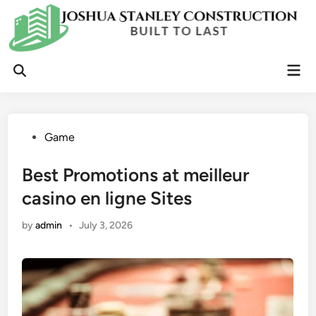
Skip
to
content
Mai
Open
Men
Search
Posted
Game
in
Best Promotions at meilleur
casino en ligne Sites
by
admin
•
July 3, 2026