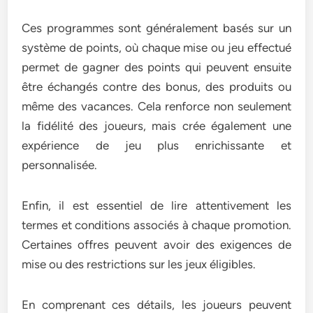
Ces programmes sont généralement basés sur un
système de points, où chaque mise ou jeu effectué
permet de gagner des points qui peuvent ensuite
être échangés contre des bonus, des produits ou
même des vacances. Cela renforce non seulement
la fidélité des joueurs, mais crée également une
expérience de jeu plus enrichissante et
personnalisée.
Enfin, il est essentiel de lire attentivement les
termes et conditions associés à chaque promotion.
Certaines offres peuvent avoir des exigences de
mise ou des restrictions sur les jeux éligibles.
En comprenant ces détails, les joueurs peuvent