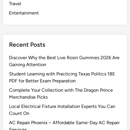
Travel
Entertainment
Recent Posts
Discover Why the Best Live Rosin Gummies 2026 Are
Gaining Attention
Student Learning with Practicing Texas Politics 18E
PDF for Better Exam Preparation
Complete Your Collection with The Dragon Prince
Merchandise Picks
Local Electrical Fixture Installation Experts You Can
Count On
AC Repair Phoenix – Affordable Same-Day AC Repair
Services