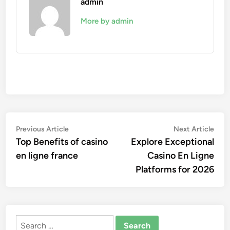
admin
More by admin
Post
Previous
Nex
Previous Article
Next Article
article:
artic
Top Benefits of casino
Explore Exceptional
navigation
en ligne france
Casino En Ligne
Platforms for 2026
Search