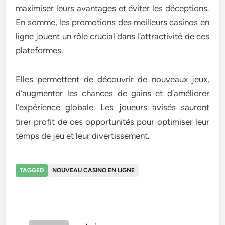
maximiser leurs avantages et éviter les déceptions.
En somme, les promotions des meilleurs casinos en
ligne jouent un rôle crucial dans l’attractivité de ces
plateformes.
Elles permettent de découvrir de nouveaux jeux,
d’augmenter les chances de gains et d’améliorer
l’expérience globale. Les joueurs avisés sauront
tirer profit de ces opportunités pour optimiser leur
temps de jeu et leur divertissement.
TAGGED
NOUVEAU CASINO EN LIGNE