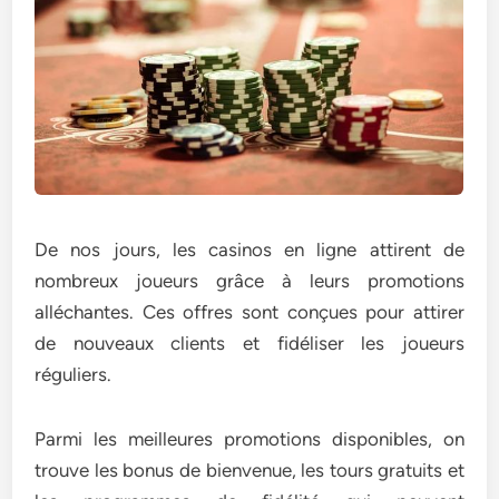
De nos jours, les casinos en ligne attirent de
nombreux joueurs grâce à leurs promotions
alléchantes. Ces offres sont conçues pour attirer
de nouveaux clients et fidéliser les joueurs
réguliers.
Parmi les meilleures promotions disponibles, on
trouve les bonus de bienvenue, les tours gratuits et