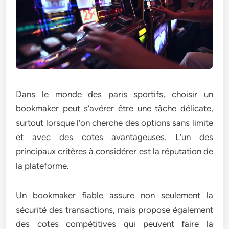
Dans le monde des paris sportifs, choisir un
bookmaker peut s’avérer être une tâche délicate,
surtout lorsque l’on cherche des options sans limite
et avec des cotes avantageuses. L’un des
principaux critères à considérer est la réputation de
la plateforme.
Un bookmaker fiable assure non seulement la
sécurité des transactions, mais propose également
des cotes compétitives qui peuvent faire la