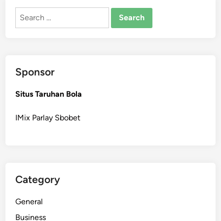
Search
for:
Sponsor
Situs Taruhan Bola
IMix Parlay Sbobet
Category
General
Business