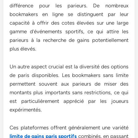
différence pour les parieurs. De nombreux
bookmakers en ligne se distinguent par leur
capacité à offrir des cotes élevées sur une large
gamme d’événements sportifs, ce qui attire les
parieurs à la recherche de gains potentiellement
plus élevés.
Un autre aspect crucial est la diversité des options
de paris disponibles. Les bookmakers sans limite
permettent souvent aux parieurs de miser des
montants plus importants sans restrictions, ce qui
est particulièrement apprécié par les joueurs
expérimentés.
Ces plateformes offrent généralement une variété
limite de gains paris sportifs
combinés, en passant