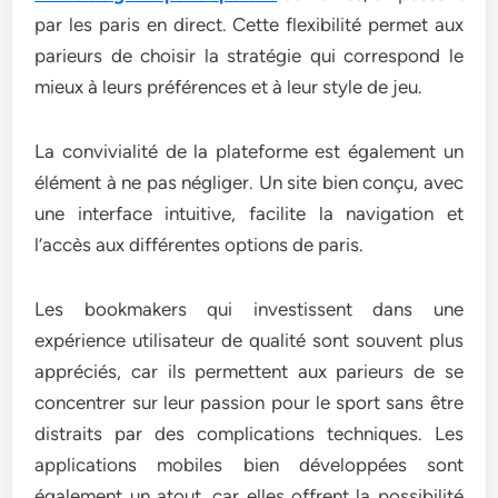
par les paris en direct. Cette flexibilité permet aux
parieurs de choisir la stratégie qui correspond le
mieux à leurs préférences et à leur style de jeu.
La convivialité de la plateforme est également un
élément à ne pas négliger. Un site bien conçu, avec
une interface intuitive, facilite la navigation et
l’accès aux différentes options de paris.
Les bookmakers qui investissent dans une
expérience utilisateur de qualité sont souvent plus
appréciés, car ils permettent aux parieurs de se
concentrer sur leur passion pour le sport sans être
distraits par des complications techniques. Les
applications mobiles bien développées sont
également un atout, car elles offrent la possibilité