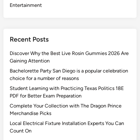
Entertainment
Recent Posts
Discover Why the Best Live Rosin Gummies 2026 Are
Gaining Attention
Bachelorette Party San Diego is a popular celebration
choice for a number of reasons
Student Learning with Practicing Texas Politics 18E
PDF for Better Exam Preparation
Complete Your Collection with The Dragon Prince
Merchandise Picks
Local Electrical Fixture Installation Experts You Can
Count On