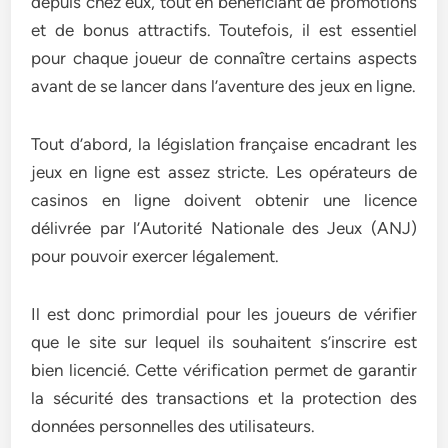
depuis chez eux, tout en bénéficiant de promotions
et de bonus attractifs. Toutefois, il est essentiel
pour chaque joueur de connaître certains aspects
avant de se lancer dans l’aventure des jeux en ligne.
Tout d’abord, la législation française encadrant les
jeux en ligne est assez stricte. Les opérateurs de
casinos en ligne doivent obtenir une licence
délivrée par l’Autorité Nationale des Jeux (ANJ)
pour pouvoir exercer légalement.
Il est donc primordial pour les joueurs de vérifier
que le site sur lequel ils souhaitent s’inscrire est
bien licencié. Cette vérification permet de garantir
la sécurité des transactions et la protection des
données personnelles des utilisateurs.