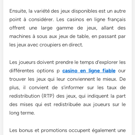
Ensuite, la variété des jeux disponibles est un autre
point à considérer. Les casinos en ligne français
offrent une large gamme de jeux, allant des
machines à sous aux jeux de table, en passant par
les jeux avec croupiers en direct.
Les joueurs doivent prendre le temps d’explorer les
différentes options p
casino en ligne fiable
our
trouver les jeux qui leur conviennent le mieux. De
plus, il convient de s’informer sur les taux de
redistribution (RTP) des jeux, qui indiquent la part
des mises qui est redistribuée aux joueurs sur le
long terme.
Les bonus et promotions occupent également une