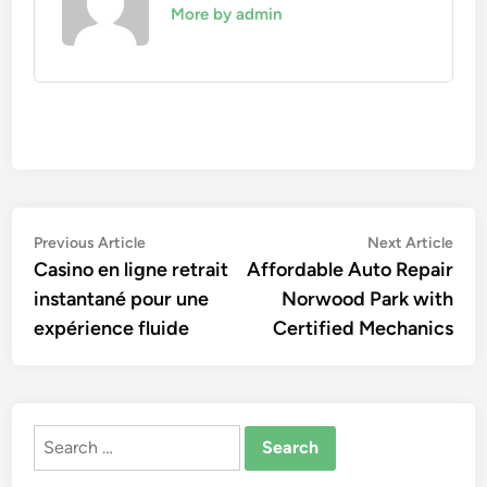
More by admin
Post
Previous
Nex
Previous Article
Next Article
article:
artic
Casino en ligne retrait
Affordable Auto Repair
navigation
instantané pour une
Norwood Park with
expérience fluide
Certified Mechanics
Search
for: