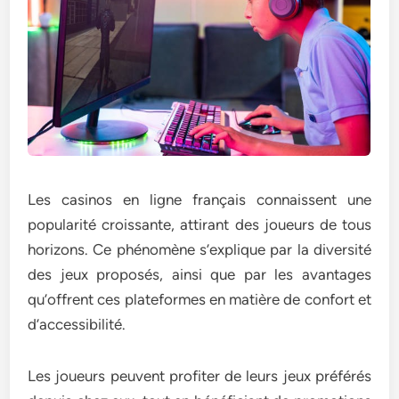
Les casinos en ligne français connaissent une
popularité croissante, attirant des joueurs de tous
horizons. Ce phénomène s’explique par la diversité
des jeux proposés, ainsi que par les avantages
qu’offrent ces plateformes en matière de confort et
d’accessibilité.
Les joueurs peuvent profiter de leurs jeux préférés