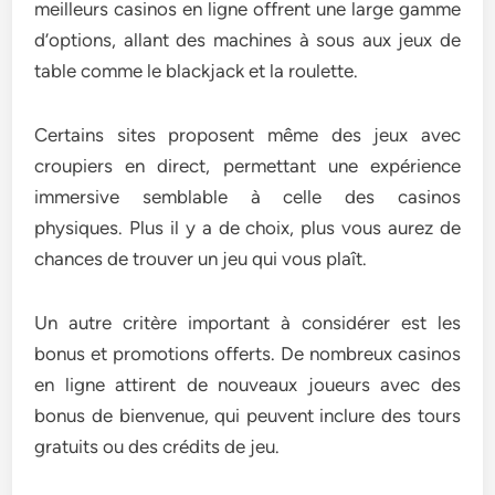
meilleurs casinos en ligne offrent une large gamme
d’options, allant des machines à sous aux jeux de
table comme le blackjack et la roulette.
Certains sites proposent même des jeux avec
croupiers en direct, permettant une expérience
immersive semblable à celle des casinos
physiques. Plus il y a de choix, plus vous aurez de
chances de trouver un jeu qui vous plaît.
Un autre critère important à considérer est les
bonus et promotions offerts. De nombreux casinos
en ligne attirent de nouveaux joueurs avec des
bonus de bienvenue, qui peuvent inclure des tours
gratuits ou des crédits de jeu.