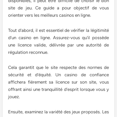
disponibles, il peut être difficile de choisir le bon
site de jeu. Ce guide a pour objectif de vous
orienter vers les meilleurs casinos en ligne.
Tout d’abord, il est essentiel de vérifier la légitimité
d’un casino en ligne. Assurez-vous qu’il possède
une licence valide, délivrée par une autorité de
régulation reconnue.
Cela garantit que le site respecte des normes de
sécurité et d’équité. Un casino de confiance
affichera fièrement sa licence sur son site, vous
offrant ainsi une tranquillité d’esprit lorsque vous y
jouez.
Ensuite, examinez la variété des jeux proposés. Les