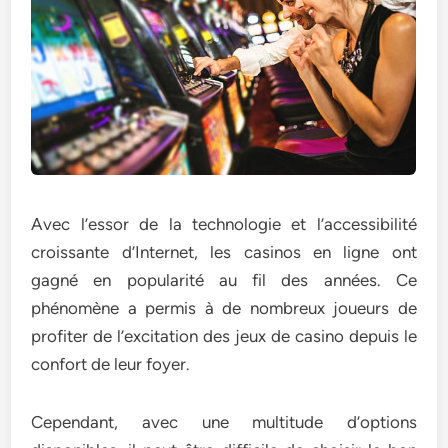
Avec l’essor de la technologie et l’accessibilité
croissante d’Internet, les casinos en ligne ont
gagné en popularité au fil des années. Ce
phénomène a permis à de nombreux joueurs de
profiter de l’excitation des jeux de casino depuis le
confort de leur foyer.
Cependant, avec une multitude d’options