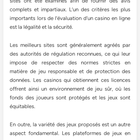
sites ont été examinés afin de fournir des avis
complets et impartiaux. L’un des critères les plus
importants lors de l’évaluation d’un casino en ligne
est la légalité et la sécurité.
Les meilleurs sites sont généralement agréés par
des autorités de régulation reconnues, ce qui leur
impose de respecter des normes strictes en
matière de jeu responsable et de protection des
données. Les casinos qui obtiennent ces licences
offrent ainsi un environnement de jeu sûr, où les
fonds des joueurs sont protégés et les jeux sont
équitables.
En outre, la variété des jeux proposés est un autre
aspect fondamental. Les plateformes de jeux en