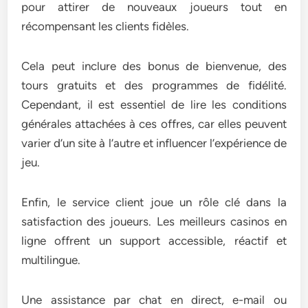
pour attirer de nouveaux joueurs tout en
récompensant les clients fidèles.
Cela peut inclure des bonus de bienvenue, des
tours gratuits et des programmes de fidélité.
Cependant, il est essentiel de lire les conditions
générales attachées à ces offres, car elles peuvent
varier d’un site à l’autre et influencer l’expérience de
jeu.
Enfin, le service client joue un rôle clé dans la
satisfaction des joueurs. Les meilleurs casinos en
ligne offrent un support accessible, réactif et
multilingue.
Une assistance par chat en direct, e-mail ou