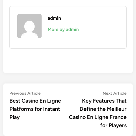
admin
More by admin
Post
Previous
Nex
Previous Article
Next Article
article:
artic
Best Casino En Ligne
Key Features That
navigation
Platforms for Instant
Define the Meilleur
Play
Casino En Ligne France
for Players