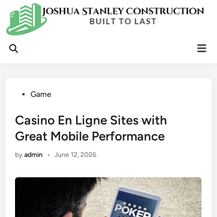
Skip
to
content
Mai
Open
Men
Search
Posted
Game
in
Casino En Ligne Sites with
Great Mobile Performance
by
admin
•
June 12, 2026