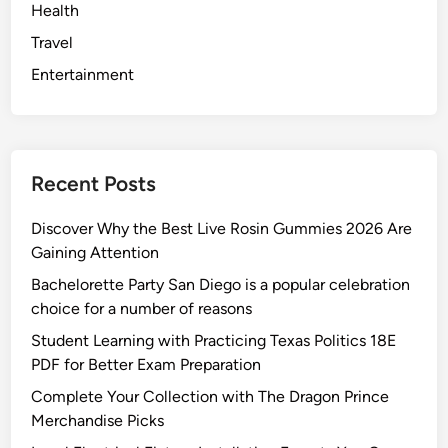
Health
Travel
Entertainment
Recent Posts
Discover Why the Best Live Rosin Gummies 2026 Are
Gaining Attention
Bachelorette Party San Diego is a popular celebration
choice for a number of reasons
Student Learning with Practicing Texas Politics 18E
PDF for Better Exam Preparation
Complete Your Collection with The Dragon Prince
Merchandise Picks