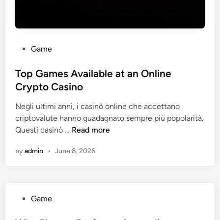
P
Game
o
s
Top Games Available at an Online
t
Crypto Casino
e
Negli ultimi anni, i casinò online che accettano
d
criptovalute hanno guadagnato sempre più popolarità.
i
T
Questi casinò …
Read more
n
o
by
admin
•
June 8, 2026
p
G
a
m
P
Game
e
o
s