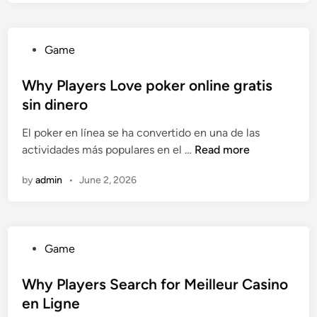
e
r
C
r
c
r
t
a
y
P
Game
I
s
p
o
n
i
t
s
Why Players Love poker online gratis
s
n
o
t
sin dinero
i
o
C
e
g
e
a
El poker en línea se ha convertido en una de las
d
h
n
s
W
actividades más populares en el …
Read more
i
t
l
i
h
n
s
i
by
admin
•
June 2, 2026
n
y
o
g
o
P
n
n
l
c
e
a
a
f
P
Game
y
s
r
o
e
i
a
s
Why Players Search for Meilleur Casino
r
n
n
t
en Ligne
s
o
c
e