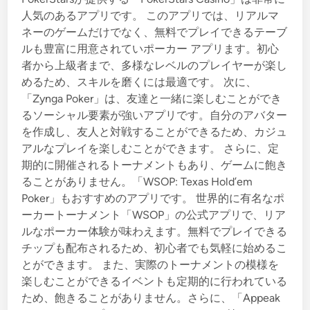
f
人気のあるアプリです。 このアプリでは、リアルマ
o
ネーのゲームだけでなく、無料でプレイできるテーブ
r
ルも豊富に用意されていポーカー アプリます。初心
m
者から上級者まで、多様なレベルのプレイヤーが楽し
s
めるため、スキルを磨くには最適です。 次に、
W
「Zynga Poker」は、友達と一緒に楽しむことができ
i
るソーシャル要素が強いアプリです。自分のアバター
t
を作成し、友人と対戦することができるため、カジュ
h
アルなプレイを楽しむことができます。 さらに、定
R
期的に開催されるトーナメントもあり、ゲームに飽き
e
ることがありません。「WSOP: Texas Hold’em
a
Poker」もおすすめのアプリです。 世界的に有名なポ
l
ーカートーナメント「WSOP」の公式アプリで、リア
P
ルなポーカー体験が味わえます。無料でプレイできる
l
チップも配布されるため、初心者でも気軽に始めるこ
a
とができます。 また、実際のトーナメントの模様を
y
楽しむことができるイベントも定期的に行われている
e
ため、飽きることがありません。さらに、「Appeak
r