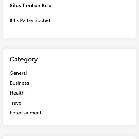
Situs Taruhan Bola
c
o
IMix Parlay Sbobet
n
R
e
g
i
Category
s
t
General
r
a
Business
z
Health
i
Travel
o
n
Entertainment
e
F
a