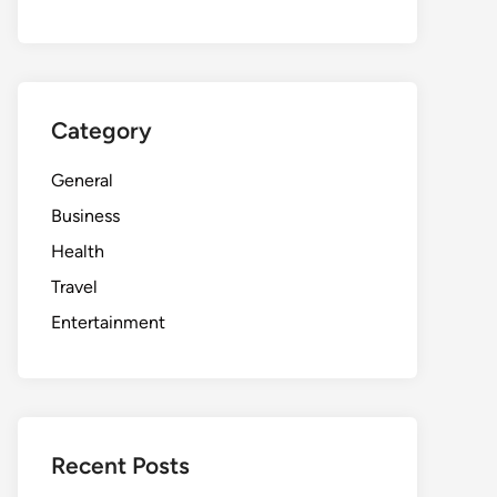
Category
General
Business
Health
Travel
Entertainment
Recent Posts