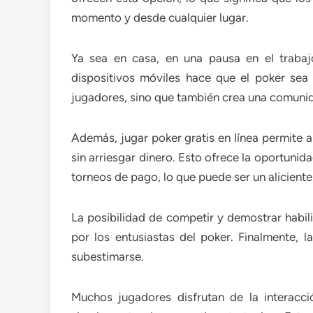
momento y desde cualquier lugar.
Ya sea en casa, en una pausa en el trabajo
dispositivos móviles hace que el poker sea
jugadores, sino que también crea una comunid
Además, jugar poker gratis en línea permite a
sin arriesgar dinero. Esto ofrece la oportuni
torneos de pago, lo que puede ser un aliciente
La posibilidad de competir y demostrar habil
por los entusiastas del poker. Finalmente, l
subestimarse.
Muchos jugadores disfrutan de la interacc