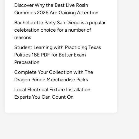
Discover Why the Best Live Rosin
Gummies 2026 Are Gaining Attention
Bachelorette Party San Diego is a popular
celebration choice for a number of
reasons
Student Learning with Practicing Texas
Politics 18E PDF for Better Exam
Preparation
Complete Your Collection with The
Dragon Prince Merchandise Picks
Local Electrical Fixture Installation
Experts You Can Count On