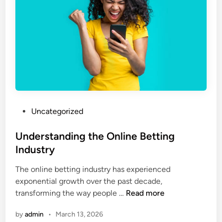
e
н
t
а
o
я
d
р
i
о
p
л
e
ь
r
в
v
к
P
Uncategorized
a
у
o
l
л
s
Understanding the Online Betting
u
ь
t
Industry
t
т
e
a
у
The online betting industry has experienced
d
r
р
exponential growth over the past decade,
i
e
е
U
transforming the way people …
Read more
n
s
о
n
i
т
by
admin
•
March 13, 2026
d
t