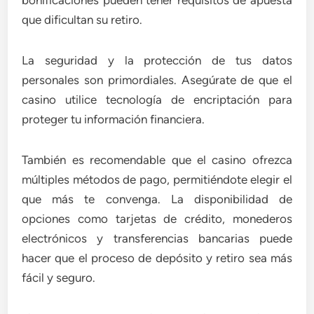
bonificaciones pueden tener requisitos de apuesta
que dificultan su retiro.
La seguridad y la protección de tus datos
personales son primordiales. Asegúrate de que el
casino utilice tecnología de encriptación para
proteger tu información financiera.
También es recomendable que el casino ofrezca
múltiples métodos de pago, permitiéndote elegir el
que más te convenga. La disponibilidad de
opciones como tarjetas de crédito, monederos
electrónicos y transferencias bancarias puede
hacer que el proceso de depósito y retiro sea más
fácil y seguro.