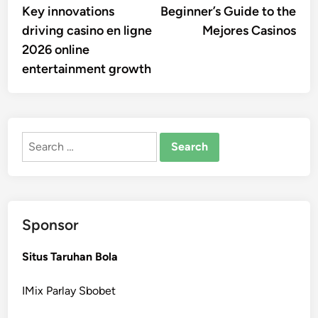
article:
artic
Key innovations
Beginner’s Guide to the
navigation
driving casino en ligne
Mejores Casinos
2026 online
entertainment growth
Search
for:
Sponsor
Situs Taruhan Bola
IMix Parlay Sbobet