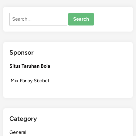
Search
for:
Sponsor
Situs Taruhan Bola
IMix Parlay Sbobet
Category
General