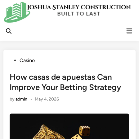
Skip
to
content
Mai
Open
Men
Search
Posted
Casino
in
How casas de apuestas Can
Improve Your Betting Strategy
by
admin
•
May 4, 2026