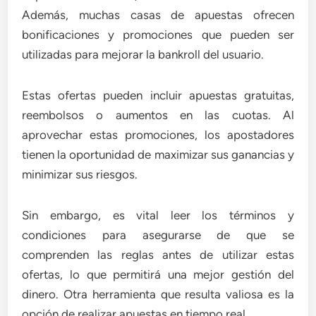
Además, muchas casas de apuestas ofrecen
bonificaciones y promociones que pueden ser
utilizadas para mejorar la bankroll del usuario.
Estas ofertas pueden incluir apuestas gratuitas,
reembolsos o aumentos en las cuotas. Al
aprovechar estas promociones, los apostadores
tienen la oportunidad de maximizar sus ganancias y
minimizar sus riesgos.
Sin embargo, es vital leer los términos y
condiciones para asegurarse de que se
comprenden las reglas antes de utilizar estas
ofertas, lo que permitirá una mejor gestión del
dinero. Otra herramienta que resulta valiosa es la
opción de realizar apuestas en tiempo real.