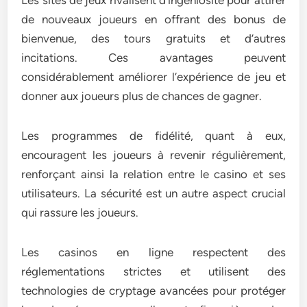
Les sites de jeux rivalisent d’ingéniosité pour attirer
de nouveaux joueurs en offrant des bonus de
bienvenue, des tours gratuits et d’autres
incitations. Ces avantages peuvent
considérablement améliorer l’expérience de jeu et
donner aux joueurs plus de chances de gagner.
Les programmes de fidélité, quant à eux,
encouragent les joueurs à revenir régulièrement,
renforçant ainsi la relation entre le casino et ses
utilisateurs. La sécurité est un autre aspect crucial
qui rassure les joueurs.
Les casinos en ligne respectent des
réglementations strictes et utilisent des
technologies de cryptage avancées pour protéger