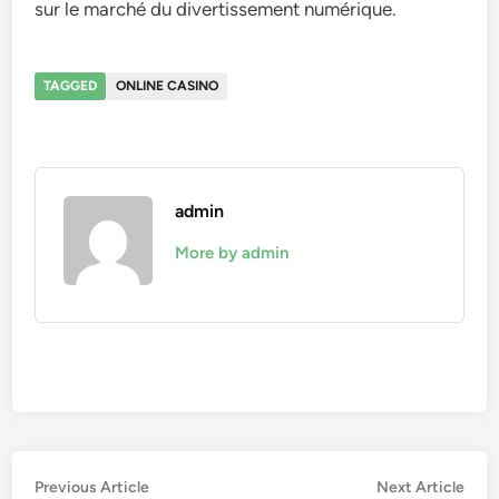
sur le marché du divertissement numérique.
TAGGED
ONLINE CASINO
admin
More by admin
Post
Previous
Nex
Previous Article
Next Article