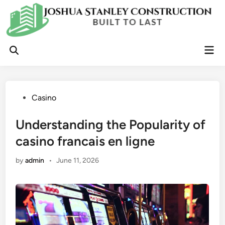
Skip
to
content
Mai
Open
Men
Search
Posted
Casino
in
Understanding the Popularity of
casino francais en ligne
by
admin
•
June 11, 2026