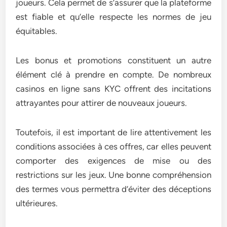
joueurs. Cela permet de s’assurer que la plateforme
est fiable et qu’elle respecte les normes de jeu
équitables.
Les bonus et promotions constituent un autre
élément clé à prendre en compte. De nombreux
casinos en ligne sans KYC offrent des incitations
attrayantes pour attirer de nouveaux joueurs.
Toutefois, il est important de lire attentivement les
conditions associées à ces offres, car elles peuvent
comporter des exigences de mise ou des
restrictions sur les jeux. Une bonne compréhension
des termes vous permettra d’éviter des déceptions
ultérieures.