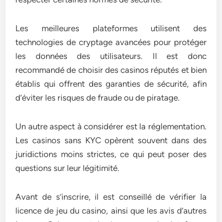
Les meilleures plateformes utilisent des
technologies de cryptage avancées pour protéger
les données des utilisateurs. Il est donc
recommandé de choisir des casinos réputés et bien
établis qui offrent des garanties de sécurité, afin
d’éviter les risques de fraude ou de piratage.
Un autre aspect à considérer est la réglementation.
Les casinos sans KYC opèrent souvent dans des
juridictions moins strictes, ce qui peut poser des
questions sur leur légitimité.
Avant de s’inscrire, il est conseillé de vérifier la
licence de jeu du casino, ainsi que les avis d’autres