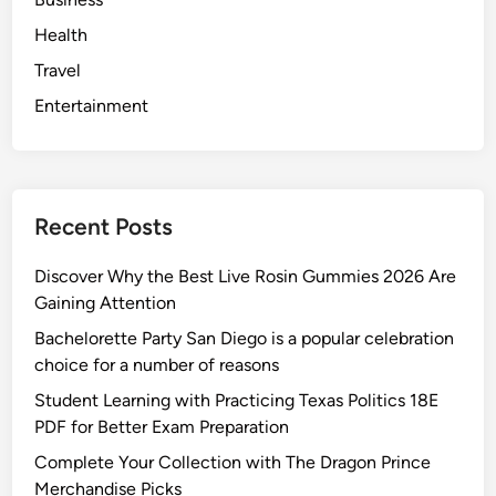
Health
Travel
Entertainment
Recent Posts
Discover Why the Best Live Rosin Gummies 2026 Are
Gaining Attention
Bachelorette Party San Diego is a popular celebration
choice for a number of reasons
Student Learning with Practicing Texas Politics 18E
PDF for Better Exam Preparation
Complete Your Collection with The Dragon Prince
Merchandise Picks