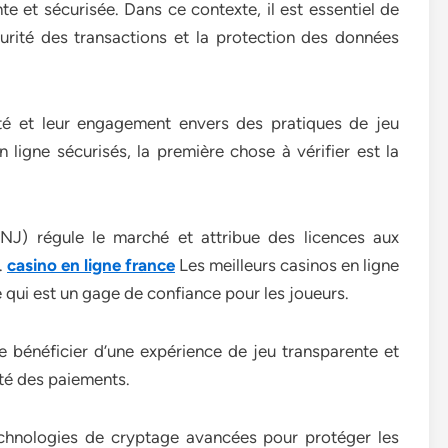
te et sécurisée. Dans ce contexte, il est essentiel de
curité des transactions et la protection des données
ilité et leur engagement envers des pratiques de jeu
 ligne sécurisés, la première chose à vérifier est la
ANJ) régule le marché et attribue des licences aux
.
casino en ligne france
Les meilleurs casinos en ligne
ce qui est un gage de confiance pour les joueurs.
 bénéficier d’une expérience de jeu transparente et
ité des paiements.
technologies de cryptage avancées pour protéger les