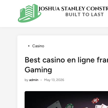
Skip
to
content
Posted
Casino
in
Best casino en ligne fr
Gaming
by
admin
•
May 13, 2026