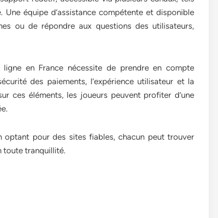
ne. Une équipe d’assistance compétente et disponible
es ou de répondre aux questions des utilisateurs,
en ligne en France nécessite de prendre en compte
sécurité des paiements, l’expérience utilisateur et la
sur ces éléments, les joueurs peuvent profiter d’une
ée.
n optant pour des sites fiables, chacun peut trouver
 toute tranquillité.