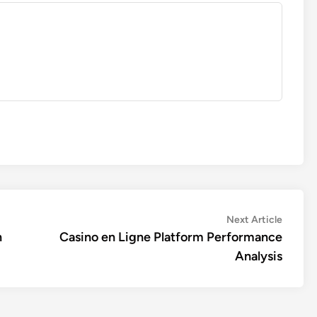
Next
Next Article
article:
n
Casino en Ligne Platform Performance
Analysis