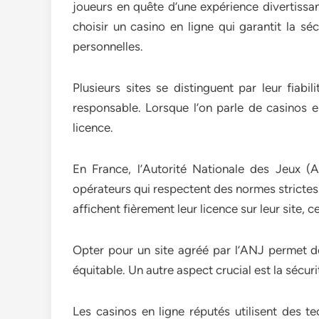
joueurs en quête d’une expérience divertissan
choisir un casino en ligne qui garantit la sé
personnelles.
Plusieurs sites se distinguent par leur fiab
responsable. Lorsque l’on parle de casinos en
licence.
En France, l’Autorité Nationale des Jeux (
opérateurs qui respectent des normes strictes
affichent fièrement leur licence sur leur site, 
Opter pour un site agréé par l’ANJ permet de
équitable. Un autre aspect crucial est la sécur
Les casinos en ligne réputés utilisent des 