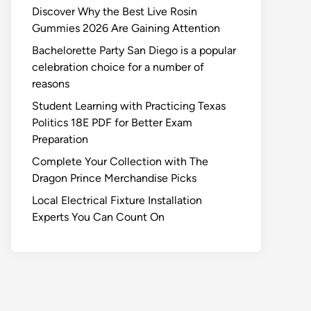
Discover Why the Best Live Rosin
Gummies 2026 Are Gaining Attention
Bachelorette Party San Diego is a popular
celebration choice for a number of
reasons
Student Learning with Practicing Texas
Politics 18E PDF for Better Exam
Preparation
Complete Your Collection with The
Dragon Prince Merchandise Picks
Local Electrical Fixture Installation
Experts You Can Count On