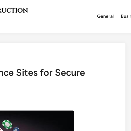
General
Busi
ance Sites for Secure