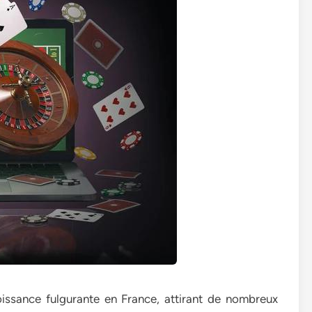
oissance fulgurante en France, attirant de nombreux