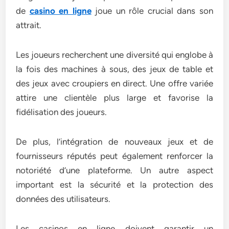
de
casino en ligne
joue un rôle crucial dans son
attrait.
Les joueurs recherchent une diversité qui englobe à
la fois des machines à sous, des jeux de table et
des jeux avec croupiers en direct. Une offre variée
attire une clientèle plus large et favorise la
fidélisation des joueurs.
De plus, l’intégration de nouveaux jeux et de
fournisseurs réputés peut également renforcer la
notoriété d’une plateforme. Un autre aspect
important est la sécurité et la protection des
données des utilisateurs.
Les casinos en ligne doivent garantir un