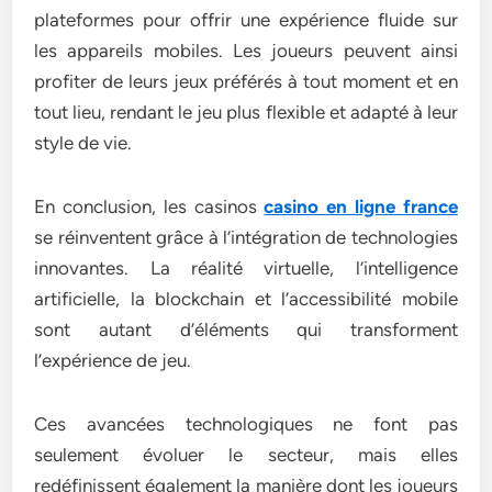
plateformes pour offrir une expérience fluide sur
les appareils mobiles. Les joueurs peuvent ainsi
profiter de leurs jeux préférés à tout moment et en
tout lieu, rendant le jeu plus flexible et adapté à leur
style de vie.
En conclusion, les casinos
casino en ligne france
se réinventent grâce à l’intégration de technologies
innovantes. La réalité virtuelle, l’intelligence
artificielle, la blockchain et l’accessibilité mobile
sont autant d’éléments qui transforment
l’expérience de jeu.
Ces avancées technologiques ne font pas
seulement évoluer le secteur, mais elles
redéfinissent également la manière dont les joueurs