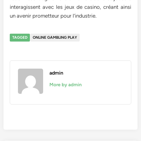
interagissent avec les jeux de casino, créant ainsi
un avenir prometteur pour l’industrie.
TAGGED
ONLINE GAMBLING PLAY
admin
More by admin