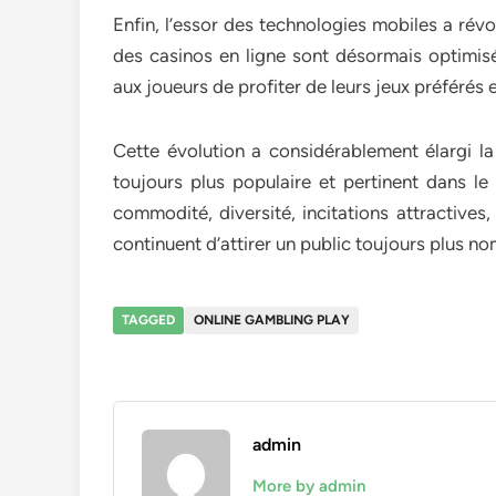
Enfin, l’essor des technologies mobiles a révo
des casinos en ligne sont désormais optimisé
aux joueurs de profiter de leurs jeux préférés
Cette évolution a considérablement élargi l
toujours plus populaire et pertinent dans 
commodité, diversité, incitations attractives,
continuent d’attirer un public toujours plus n
TAGGED
ONLINE GAMBLING PLAY
admin
More by admin