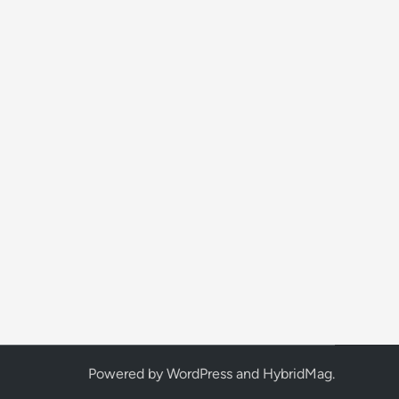
Powered by
WordPress
and
HybridMag
.