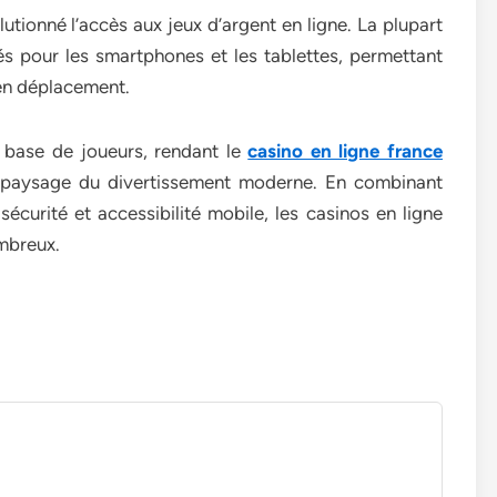
lutionné l’accès aux jeux d’argent en ligne. La plupart
s pour les smartphones et les tablettes, permettant
 en déplacement.
a base de joueurs, rendant le
casino en ligne france
le paysage du divertissement moderne. En combinant
 sécurité et accessibilité mobile, les casinos en ligne
ombreux.