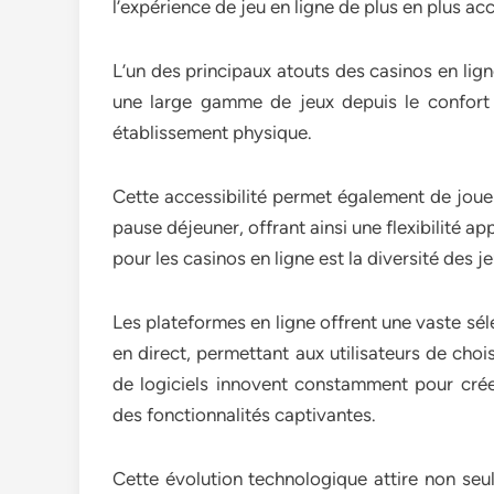
l’expérience de jeu en ligne de plus en plus acc
L’un des principaux atouts des casinos en lig
une large gamme de jeux depuis le confort 
établissement physique.
Cette accessibilité permet également de joue
pause déjeuner, offrant ainsi une flexibilité 
pour les casinos en ligne est la diversité des 
Les plateformes en ligne offrent une vaste sél
en direct, permettant aux utilisateurs de choi
de logiciels innovent constamment pour cré
des fonctionnalités captivantes.
Cette évolution technologique attire non seu