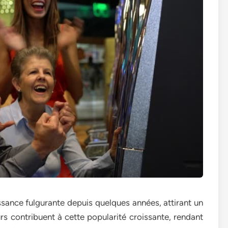
ssance fulgurante depuis quelques années, attirant un
rs contribuent à cette popularité croissante, rendant