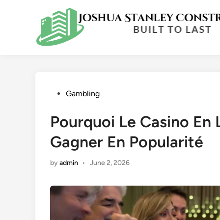
Skip
to
content
Posted
Gambling
in
Pourquoi Le Casino En 
Gagner En Popularité
by
admin
•
June 2, 2026