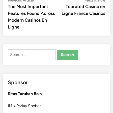
Post
Previous Article
Next Article
article:
artic
The Most Important
Toprated Casino en
navigation
Features Found Across
Ligne France Casinos
Modern Casinos En
Ligne
Search
for:
Sponsor
Situs Taruhan Bola
IMix Parlay Sbobet