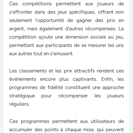
Ces compétitions permettent aux joueurs de
s’affronter dans des jeux spécifiques, offrant non
seulement l’opportunité de gagner des prix en
argent, mais également d’autres récompenses. La
compétition ajoute une dimension sociale au jeu,
permettant aux participants de se mesurer les uns
aux autres tout en s’amusant.
Les classements et les prix attractifs rendent ces
événements encore plus captivants. Enfin, les
programmes de fidélité constituent une approche
stratégique pour récompenser les joueurs
réguliers.
Ces programmes permettent aux utilisateurs de
accumuler des points à chaque mise, qui peuvent