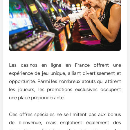
Les casinos en ligne en France offrent une
expérience de jeu unique, alliant divertissement et
opportunité. Parmi les nombreux atouts qui attirent
les joueurs, les promotions exclusives occupent
une place prépondérante.
Ces offres spéciales ne se limitent pas aux bonus
de bienvenue, mais englobent également des