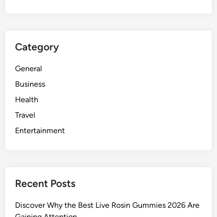
Category
General
Business
Health
Travel
Entertainment
Recent Posts
Discover Why the Best Live Rosin Gummies 2026 Are
Gaining Attention