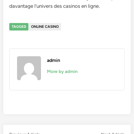
davantage l’univers des casinos en ligne.
TAGGED
ONLINE CASINO
admin
More by admin
Previous
Nex