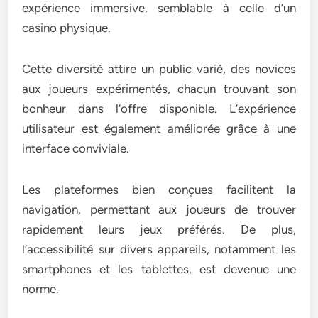
expérience immersive, semblable à celle d’un
casino physique.
Cette diversité attire un public varié, des novices
aux joueurs expérimentés, chacun trouvant son
bonheur dans l’offre disponible. L’expérience
utilisateur est également améliorée grâce à une
interface conviviale.
Les plateformes bien conçues facilitent la
navigation, permettant aux joueurs de trouver
rapidement leurs jeux préférés. De plus,
l’accessibilité sur divers appareils, notamment les
smartphones et les tablettes, est devenue une
norme.