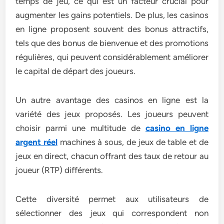
temps de jeu, ce qui est un facteur crucial pour
augmenter les gains potentiels. De plus, les casinos
en ligne proposent souvent des bonus attractifs,
tels que des bonus de bienvenue et des promotions
régulières, qui peuvent considérablement améliorer
le capital de départ des joueurs.
Un autre avantage des casinos en ligne est la
variété des jeux proposés. Les joueurs peuvent
choisir parmi une multitude de
casino en ligne
argent réel
machines à sous, de jeux de table et de
jeux en direct, chacun offrant des taux de retour au
joueur (RTP) différents.
Cette diversité permet aux utilisateurs de
sélectionner des jeux qui correspondent non