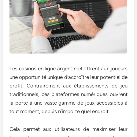
Les casinos en ligne argent réel offrent aux joueurs
une opportunité unique d’accroître leur potentiel de
profit. Contrairement aux établissements de jeu
traditionnels, ces plateformes numériques ouvrent
la porte à une vaste gamme de jeux accessibles à
tout moment, depuis n’importe quel endroit.
Cela permet aux utilisateurs de maximiser leur