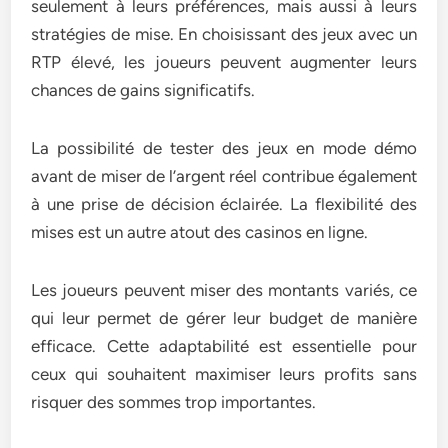
seulement à leurs préférences, mais aussi à leurs
stratégies de mise. En choisissant des jeux avec un
RTP élevé, les joueurs peuvent augmenter leurs
chances de gains significatifs.
La possibilité de tester des jeux en mode démo
avant de miser de l’argent réel contribue également
à une prise de décision éclairée. La flexibilité des
mises est un autre atout des casinos en ligne.
Les joueurs peuvent miser des montants variés, ce
qui leur permet de gérer leur budget de manière
efficace. Cette adaptabilité est essentielle pour
ceux qui souhaitent maximiser leurs profits sans
risquer des sommes trop importantes.