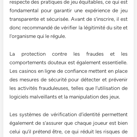
respecte des pratiques de jeu équitables, ce qui est
fondamental pour garantir une expérience de jeu
transparente et sécurisée. Avant de s’inscrire, il est
donc recommandé de vérifier la légitimité du site et
l’organisme qui le régule.
La protection contre les fraudes et les
comportements douteux est également essentielle.
Les casinos en ligne de confiance mettent en place
des mesures de sécurité pour détecter et prévenir
les activités frauduleuses, telles que l’utilisation de
logiciels malveillants et la manipulation des jeux.
Les systèmes de vérification d’identité permettent
également de s’assurer que chaque joueur est bien
celui qu’il prétend être, ce qui réduit les risques de