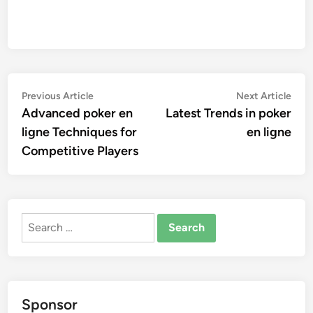
Post
Previous
Nex
Previous Article
Next Article
article:
artic
Advanced poker en
Latest Trends in poker
navigation
ligne Techniques for
en ligne
Competitive Players
Search
for:
Sponsor