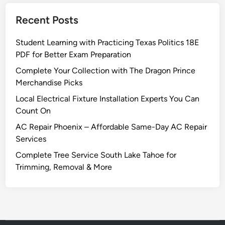
Recent Posts
Student Learning with Practicing Texas Politics 18E
PDF for Better Exam Preparation
Complete Your Collection with The Dragon Prince
Merchandise Picks
Local Electrical Fixture Installation Experts You Can
Count On
AC Repair Phoenix – Affordable Same-Day AC Repair
Services
Complete Tree Service South Lake Tahoe for
Trimming, Removal & More