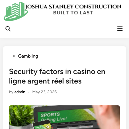
Skip
to
content
Mai
Open
Men
Search
Posted
Gambling
in
Security factors in casino en
ligne argent réel sites
by
admin
•
May 23, 2026